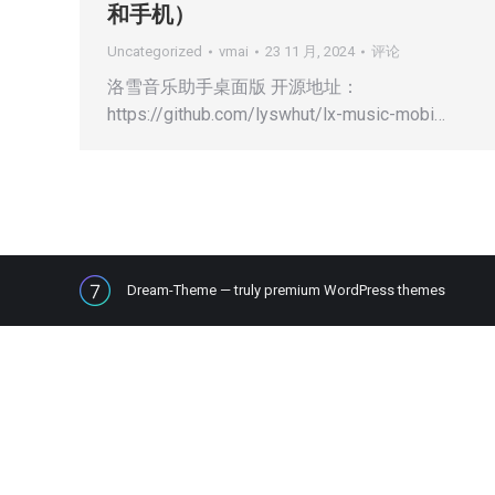
和手机）
Uncategorized
vmai
23 11 月, 2024
评论
洛雪音乐助手桌面版 开源地址：
https://github.com/lyswhut/lx-music-mobi…
Dream-Theme — truly
premium WordPress themes