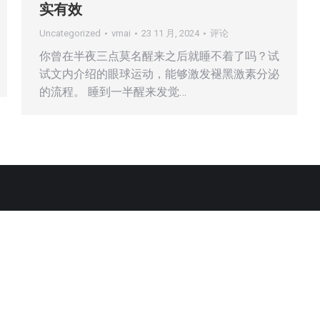
实有效
Uncategorized
vmai
23 11 月, 2024
评论
你曾在半夜三点莫名醒来之后就睡不着了吗？试
试文内介绍的眼球运动，能够激发褪黑激素分泌
的流程。 睡到一半醒来发觉…