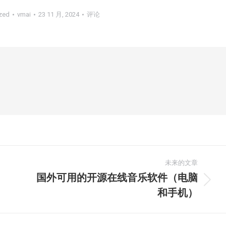
zed
vmai
23 11 月, 2024
评论
未来的文章
国外可用的开源在线音乐软件（电脑
未
和手机）
来
的
文