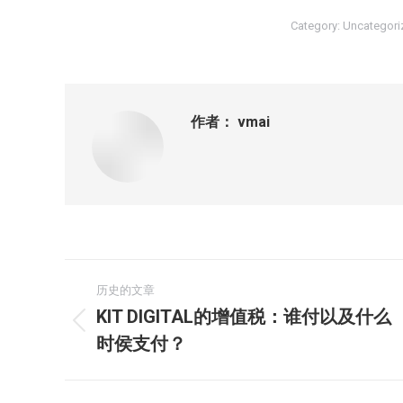
Category:
Uncategori
作者：
vmai
文
历史的文章
章
KIT DIGITAL的增值税：谁付以及什么
历
时侯支付？
导
史
的
航
文