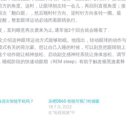
前方的角度。这时，让眼球朝左转一会儿，再回到直视角度；接
再次「翻白眼」，然后顺时针方向、逆时针方向各转一圈。最
提醒，整套眼球运动必须闭着眼睛执行。
直到睡意再次袭来为止, 通常做2个回合就会睡着了 .
0月曾撰文介绍这种眼球运动方式能够助眠。他指出，转动眼球的动作与
模式有关的荷尔蒙。想让自己入睡的时候，可以刻意把眼睛朝上
这个动作能让精神放松、启动副交感神经系统让身体放松、调节
眠阶段的快速动眼期（REM sleep）有助于触发褪黑激素释
还有还出智能手机吗？
乐橙DB60-智能可视门铃猫眼
18 7 月, 2022
在“电视视频”中