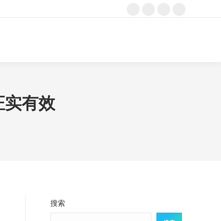
Facebook
X
Instagram
YouTube
page
page
page
page
opens
opens
opens
opens
Search:
in
in
in
in
new
new
new
new
window
window
window
window
证实有效
搜索