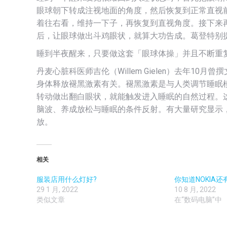
眼球朝下转成注视地面的角度，然后恢复到正常直视
着往右看，维持一下子，再恢复到直视角度。接下来
后，让眼球做出斗鸡眼状，就算大功告成。葛登特别
睡到半夜醒来，只要做这套「眼球体操」并且不断重复，
丹麦心脏科医师吉伦（Willem Gielen）去年1
身体释放褪黑激素有关。褪黑激素是与人类调节睡眠
转动做出翻白眼状，就能触发进入睡眠的自然过程。
脑波、养成放松与睡眠的条件反射。有大量研究显示，睡
放。
相关
服装店用什么灯好?
你知道NOKIA
29 1 月, 2022
10 8 月, 2022
类似文章
在“数码电脑”中